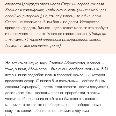
сладости (
дойдя до этого места Старший поросёнок взял
блокнот и карандашик, чтобы выписывать умные мысли для
своей кондитерской),
но, так случилось, что с бизнесом
Степан не справился. Были большие долги. Имущество
пришлось продать, бизнес - дело такое: мало ли кто пробует
и не получается ничего. Успех не гарантирован.
(Дойдя до
этого места Старший поросёнок разочарованно закрыл
блокнот, и, как оказалось, рано.)
Но вот какая штука: внук Степана Абрикосова, Алексей -
тоже, значит, Абрикосов, - был очень сообразительным. В 14
лет он начал подрабатывать в торговой компании, которая
продавала сахар. Сначала был посыльным, - сейчас бы мы
сказали "курьером", - потом стал помогать вести документы,
делать расчёты... несколько лет он проработал, а потом
уволился. И начальник его был о нём такого высокого
мнения, что не только не обиделся, но и наоборот: помог
получить кредит в банке и познакомил с другими