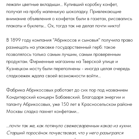
лежали цветные вкладыши... Купивший коробку конфет,
получал на пробу маленькую шоколадку. Привлекающие
внимание объявления о конфетах были в газетах, рисовались
плакаты и буклеты... Ох, тогда так не делал почти никто!
В 1899 году компания "Абрикосов и сыновья" получила право
размещать на упаковке государственный герб: такое
позволялось только самым лучшим, самым проверенным
продуктам. Фирменные магазины на Тверской улице и
Кузнецком мосту были переполнены - иногда целая очередь
сладкоежек ждала своей возможности войти...
Фабрика Абрикосовых работает до сих пор под названием
Кондитерский концерн Бабаевский. Благодаря энергии и
таланту Абрикосовых, уже 150 лет в Красносельском районе
Москвы сладко пахнет конфетами...
...почти так же, как потянуло свежесваренным какао из кухни.
Старший поросёнок почувствовал, что у него разыгрался