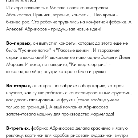
бизнесменами.
И скоро появилась в Москве новая кондитерская
Абрикосова. Пряники, варенье, конфеты... Шло время -
бизнес рос. Сто рабочих трудились на конфетной фабрике. А
Алексей Абрикосов - придумывал новые идеи!
Во-первых,
он выпустил конфеты, которых до этого ещё не
было: "Гусиные лапки" и "Раковые шейки". И творожные
сырки в шоколаде! И шоколадные новогодние Зайцы и Деды
Морозы. И даже, не поверите, "Киндер-сюрприз" -
шоколадное яйцо, внутри которого была игрушка.
Во-вторых,
он открыл на фабрике лабораторию, которая
изучала, как лучше работать с консервированными фруктами,
как делать глазированные фрукты (такое вообще умели
только за границей). А ещё компания Абрикосова
запатентовала машину для производства мармелада!
В-третьих,
фабрика Абрикосова делала красивую и яркую
рекламу: картинки для коробок рисовали художники, внутри